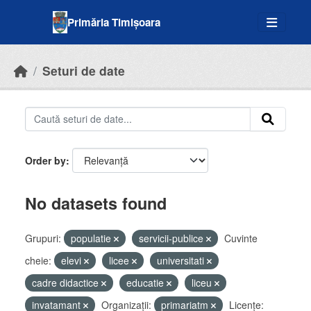
Skip to main content
Primăria Timișoara
Seturi de date
Order by
No datasets found
Grupuri:
populatie
servicii-publice
Cuvinte
cheie:
elevi
licee
universitati
cadre didactice
educatie
liceu
invatamant
Organizații:
primariatm
Licenţe: