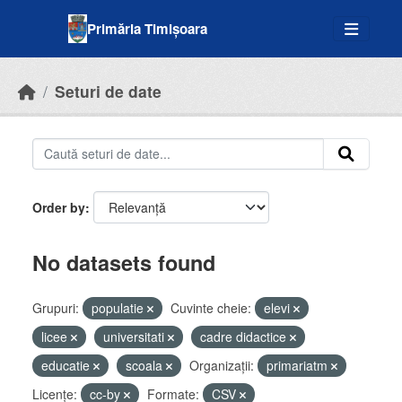
Skip to main content
Primăria Timișoara
Seturi de date
Order by
No datasets found
Grupuri:
populatie
Cuvinte cheie:
elevi
licee
universitati
cadre didactice
educatie
scoala
Organizații:
primariatm
Licenţe:
cc-by
Formate:
CSV