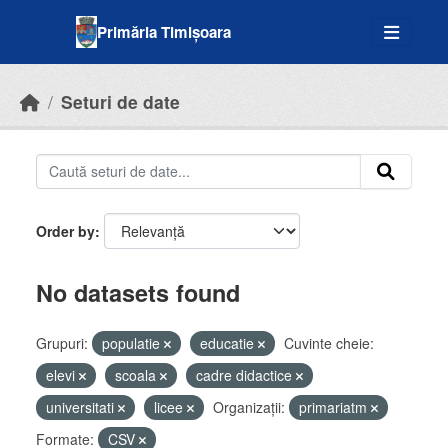
Skip to main content
Primăria Timișoara
Seturi de date
Order by
No datasets found
Grupuri:
populatie
educatie
Cuvinte cheie:
elevi
scoala
cadre didactice
universitati
licee
Organizații:
primariatm
Formate:
CSV