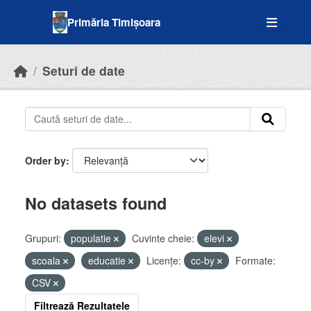
Skip to main content
Primăria Timișoara
Seturi de date
Order by
No datasets found
Grupuri:
populatie
Cuvinte cheie:
elevi
scoala
educatie
Licenţe:
cc-by
Formate:
CSV
Filtrează Rezultatele