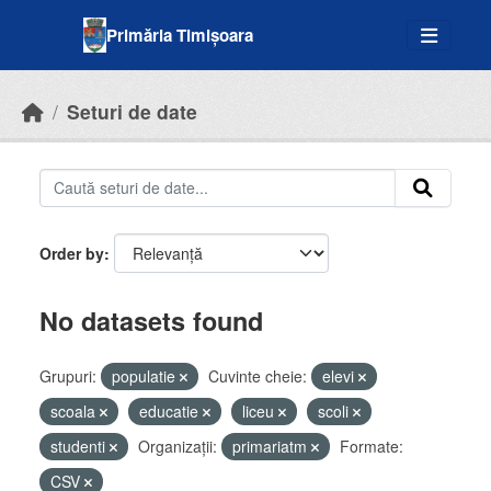
Skip to main content
Primăria Timișoara
Seturi de date
Order by
No datasets found
Grupuri:
populatie
Cuvinte cheie:
elevi
scoala
educatie
liceu
scoli
studenti
Organizații:
primariatm
Formate:
CSV