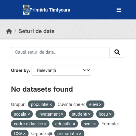
Skip to main content
Primăria Timișoara
Seturi de date
Order by
No datasets found
Grupuri:
populatie
Cuvinte cheie:
elevi
scoala
invatamant
studenti
liceu
cadre didactice
educatie
scoli
Formate:
CSV
Organizații:
primariatm