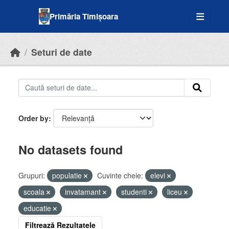
Skip to main content
Primăria Timișoara
Seturi de date
Order by
No datasets found
Grupuri:
populatie
Cuvinte cheie:
elevi
scoala
invatamant
studenti
liceu
educatie
Filtrează Rezultatele