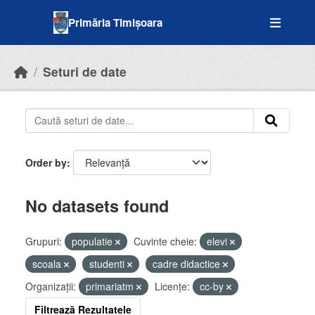
Skip to main content
Primăria Timișoara
Seturi de date
Order by
No datasets found
Grupuri:
populatie
Cuvinte cheie:
elevi
scoala
studenti
cadre didactice
Organizații:
primariatm
Licenţe:
cc-by
Filtrează Rezultatele