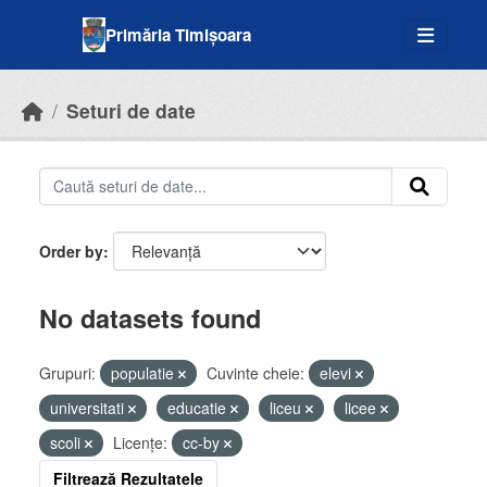
Skip to main content
Primăria Timișoara
Seturi de date
Order by
No datasets found
Grupuri:
populatie
Cuvinte cheie:
elevi
universitati
educatie
liceu
licee
scoli
Licenţe:
cc-by
Filtrează Rezultatele