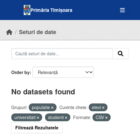
Skip to main content
Primăria Timișoara
Seturi de date
Order by
No datasets found
Grupuri:
populatie
Cuvinte cheie:
elevi
universitati
studenti
Formate:
CSV
Filtrează Rezultatele