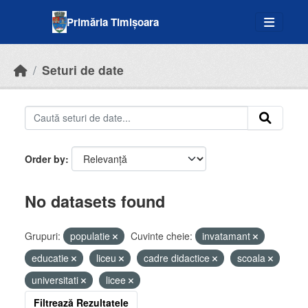
Skip to main content
Primăria Timișoara
Seturi de date
Order by
No datasets found
Grupuri:
populatie
Cuvinte cheie:
invatamant
educatie
liceu
cadre didactice
scoala
universitati
licee
Filtrează Rezultatele