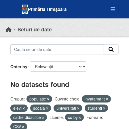
Skip to main content
Primăria Timișoara
Seturi de date
Order by
No datasets found
Grupuri:
populatie
Cuvinte cheie:
invatamant
elevi
scoala
universitati
studenti
cadre didactice
Licenţe:
cc-by
Formate:
CSV