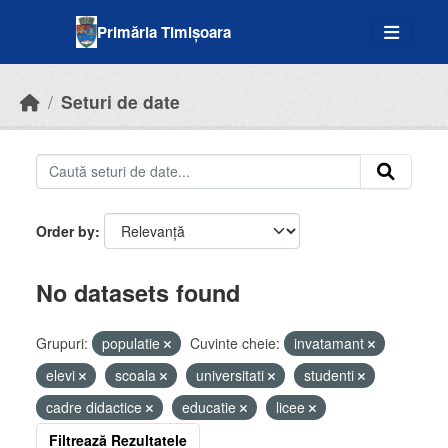
Skip to main content
Primăria Timișoara
Seturi de date
Order by
No datasets found
Grupuri:
populatie
Cuvinte cheie:
invatamant
elevi
scoala
universitati
studenti
cadre didactice
educatie
licee
Filtrează Rezultatele