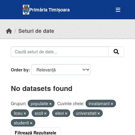
Skip to main content
Primăria Timișoara
Seturi de date
Order by
No datasets found
Grupuri:
populatie
Cuvinte cheie:
invatamant
liceu
scoli
elevi
universitati
studenti
Filtrează Rezultatele