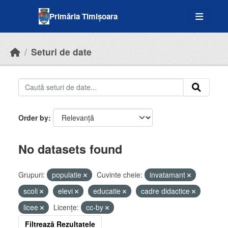
Skip to main content
Primăria Timișoara
Seturi de date
Order by
No datasets found
Grupuri:
populatie
Cuvinte cheie:
invatamant
scoli
elevi
educatie
cadre didactice
licee
Licenţe:
cc-by
Filtrează Rezultatele