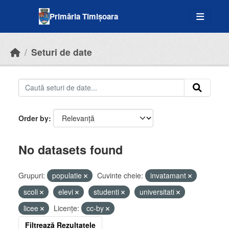
Skip to main content
Primăria Timișoara
Seturi de date
Order by
No datasets found
Grupuri:
populatie
Cuvinte cheie:
invatamant
scoli
elevi
studenti
universitati
licee
Licenţe:
cc-by
Filtrează Rezultatele