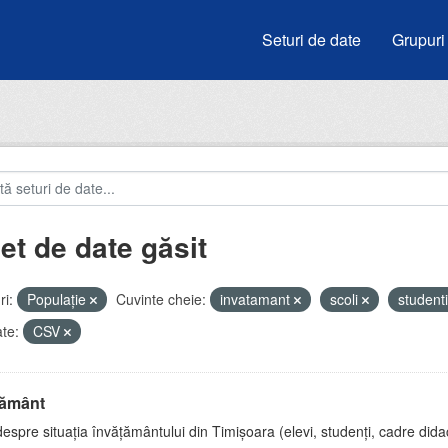
Seturi de date
Grupuri
et de date găsit
i:
Populație
Cuvinte cheie:
invatamant
scoli
student
te:
CSV
țământ
espre situația învățământului din Timișoara (elevi, studenți, cadre didac