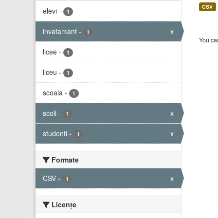
CSV
elevi
-
1
invatamant
-
x
1
You can
licee
-
1
liceu
-
1
scoala
-
1
scoli
-
x
1
studenti
-
x
1
Formate
CSV
-
x
1
Licenţe