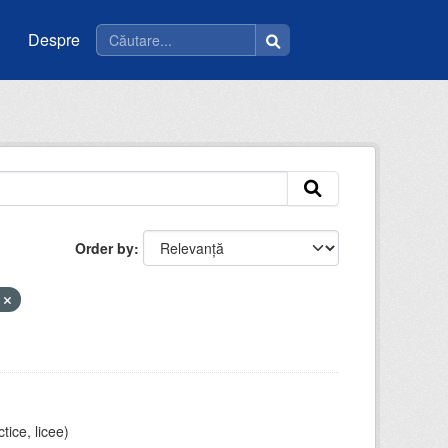
Despre
Order by
i
tice, licee)