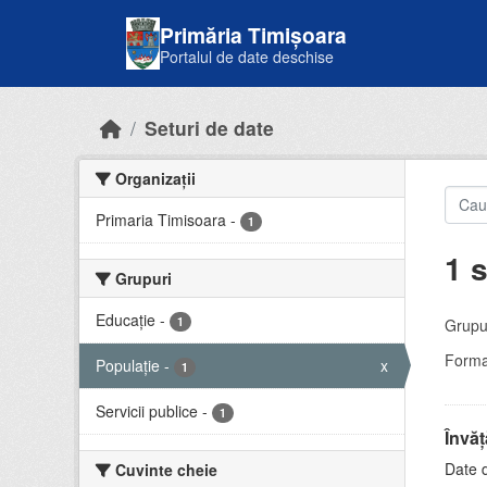
Skip to main content
Primăria Timișoara
Portalul de date deschise
Seturi de date
Organizații
Primaria Timisoara
-
1
1 s
Grupuri
Educație
-
1
Grupur
Forma
Populație
-
x
1
Servicii publice
-
1
Învă
Date d
Cuvinte cheie