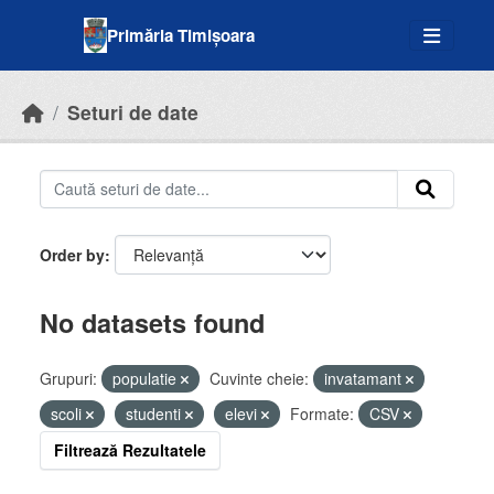
Skip to main content
Primăria Timișoara
Seturi de date
Order by
No datasets found
Grupuri:
populatie
Cuvinte cheie:
invatamant
scoli
studenti
elevi
Formate:
CSV
Filtrează Rezultatele