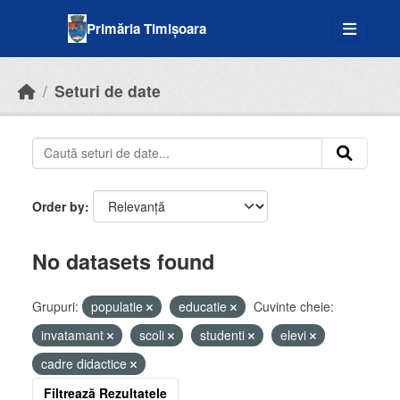
Skip to main content
Primăria Timișoara
Seturi de date
Order by
No datasets found
Grupuri:
populatie
educatie
Cuvinte cheie:
invatamant
scoli
studenti
elevi
cadre didactice
Filtrează Rezultatele