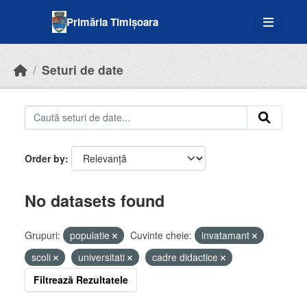
Skip to main content
Primăria Timișoara
Seturi de date
Order by
No datasets found
Grupuri:
populatie
Cuvinte cheie:
invatamant
scoli
universitati
cadre didactice
Filtrează Rezultatele