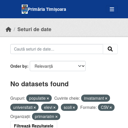
Skip to main content
Primăria Timișoara
Seturi de date
Order by
No datasets found
Grupuri:
populatie
Cuvinte cheie:
invatamant
universitati
elevi
scoli
Formate:
CSV
Organizații:
primariatm
Filtrează Rezultatele