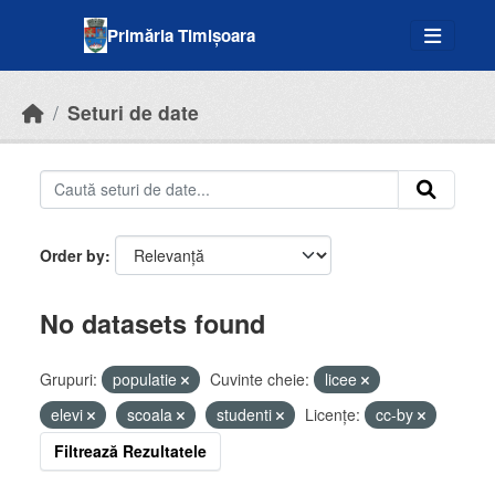
Skip to main content
Primăria Timișoara
Seturi de date
Order by
No datasets found
Grupuri:
populatie
Cuvinte cheie:
licee
elevi
scoala
studenti
Licenţe:
cc-by
Filtrează Rezultatele