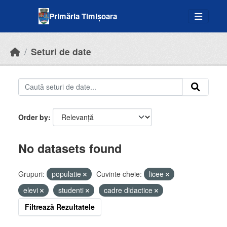
Skip to main content
Primăria Timișoara
Seturi de date
Order by
No datasets found
Grupuri:
populatie
Cuvinte cheie:
licee
elevi
studenti
cadre didactice
Filtrează Rezultatele