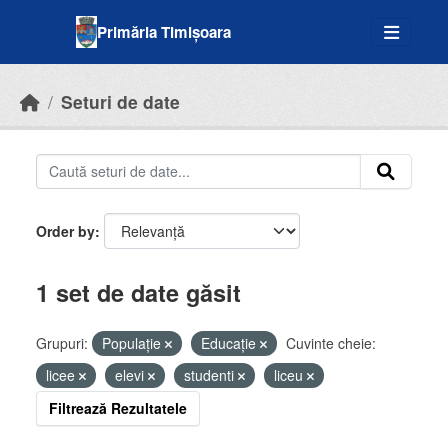
Skip to main content
Primăria Timișoara
Seturi de date
Order by
1 set de date găsit
Grupuri:
Populație
Educație
Cuvinte cheie:
licee
elevi
studenti
liceu
Filtrează Rezultatele