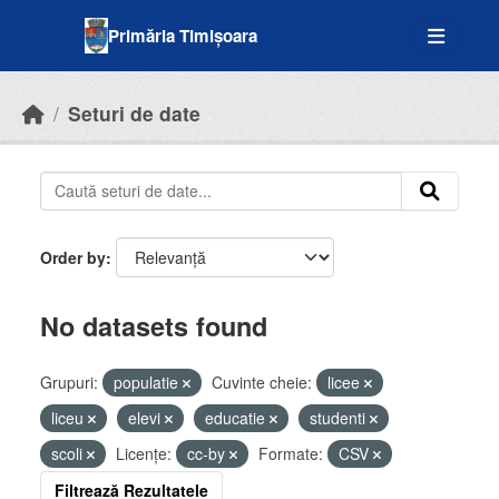
Skip to main content
Primăria Timișoara
Seturi de date
Order by
No datasets found
Grupuri:
populatie
Cuvinte cheie:
licee
liceu
elevi
educatie
studenti
scoli
Licenţe:
cc-by
Formate:
CSV
Filtrează Rezultatele