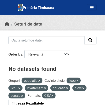
Skip to main content
Primăria Timișoara
Seturi de date
Order by
No datasets found
Grupuri:
populatie
Cuvinte cheie:
licee
liceu
invatamant
educatie
elevi
scoala
Formate:
CSV
Filtrează Rezultatele