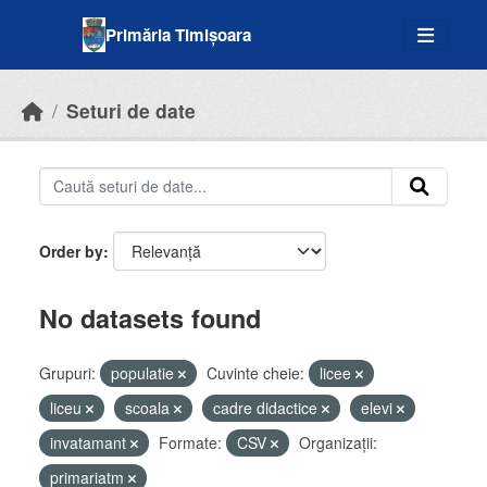
Skip to main content
Primăria Timișoara
Seturi de date
Order by
No datasets found
Grupuri:
populatie
Cuvinte cheie:
licee
liceu
scoala
cadre didactice
elevi
invatamant
Formate:
CSV
Organizații:
primariatm