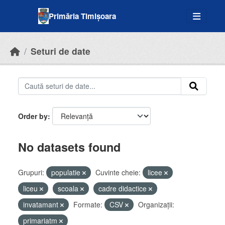
Skip to main content
Primăria Timișoara
Seturi de date
Order by
No datasets found
Grupuri:
populatie
Cuvinte cheie:
licee
liceu
scoala
cadre didactice
invatamant
Formate:
CSV
Organizații:
primariatm