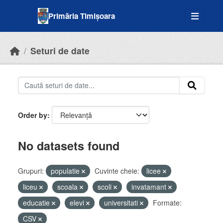
Skip to main content
Primăria Timișoara
Seturi de date
Order by
No datasets found
Grupuri:
populatie
Cuvinte cheie:
licee
liceu
scoala
scoli
invatamant
educatie
elevi
universitati
Formate:
CSV