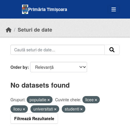
Skip to main content
Primăria Timișoara
Seturi de date
Order by
No datasets found
Grupuri:
populatie
Cuvinte cheie:
licee
liceu
universitati
studenti
Filtrează Rezultatele