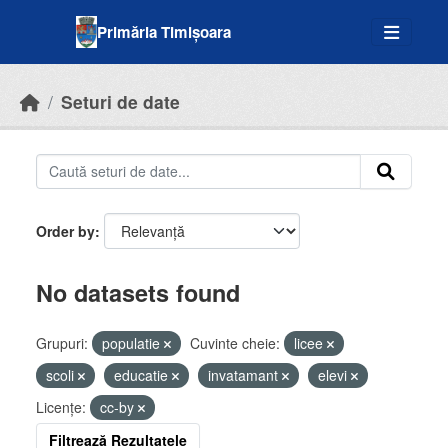
Skip to main content
Primăria Timișoara
Seturi de date
Order by
No datasets found
Grupuri:
populatie
Cuvinte cheie:
licee
scoli
educatie
invatamant
elevi
Licenţe:
cc-by
Filtrează Rezultatele