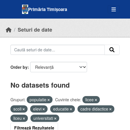
Skip to main content
Primăria Timișoara
Seturi de date
Order by
No datasets found
Grupuri:
populatie
Cuvinte cheie:
licee
scoli
elevi
educatie
cadre didactice
liceu
universitati
Filtrează Rezultatele