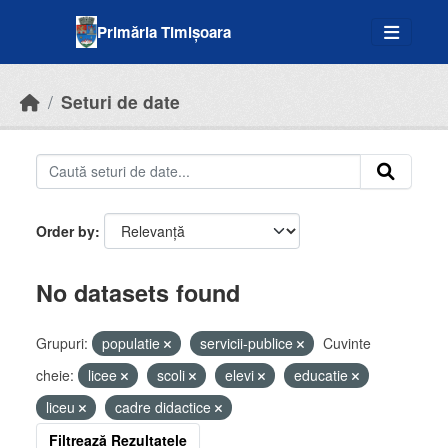
Skip to main content
Primăria Timișoara
Seturi de date
Order by
No datasets found
Grupuri:
populatie
servicii-publice
Cuvinte
cheie:
licee
scoli
elevi
educatie
liceu
cadre didactice
Filtrează Rezultatele