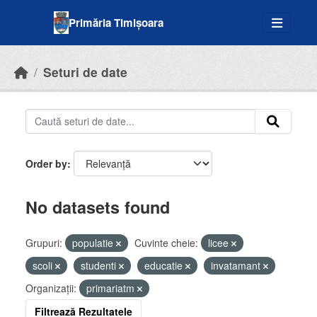
Skip to main content
Primăria Timișoara
Seturi de date
Order by
No datasets found
Grupuri:
populatie
Cuvinte cheie:
licee
scoli
studenti
educatie
invatamant
Organizații:
primariatm
Filtrează Rezultatele