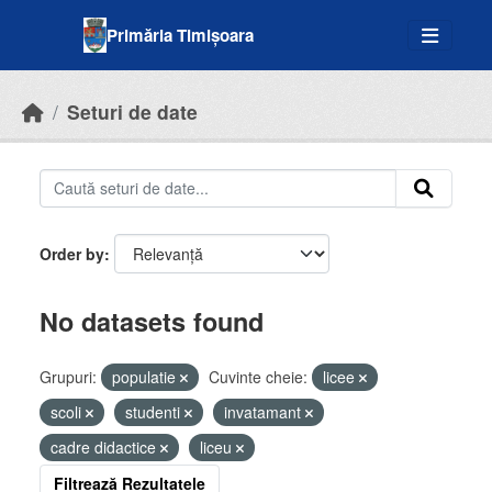
Skip to main content
Primăria Timișoara
Seturi de date
Order by
No datasets found
Grupuri:
populatie
Cuvinte cheie:
licee
scoli
studenti
invatamant
cadre didactice
liceu
Filtrează Rezultatele