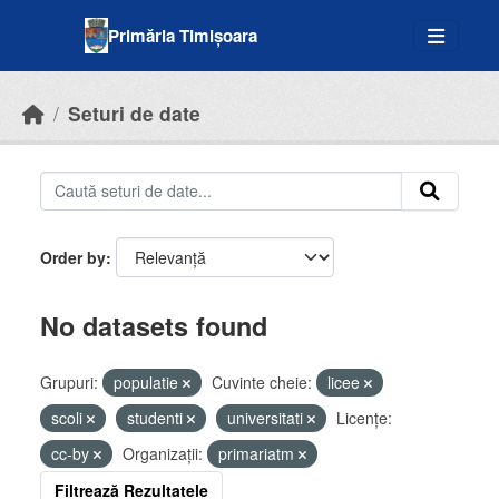
Skip to main content
Primăria Timișoara
Seturi de date
Order by
No datasets found
Grupuri:
populatie
Cuvinte cheie:
licee
scoli
studenti
universitati
Licenţe:
cc-by
Organizații:
primariatm
Filtrează Rezultatele