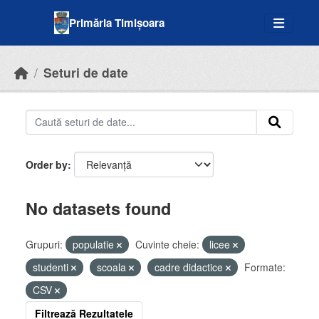
Skip to main content
Primăria Timișoara
Seturi de date
Order by
No datasets found
Grupuri:
populatie
Cuvinte cheie:
licee
studenti
scoala
cadre didactice
Formate:
CSV
Filtrează Rezultatele