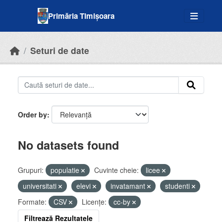
Skip to main content
Primăria Timișoara
Seturi de date
Order by
No datasets found
Grupuri:
populatie
Cuvinte cheie:
licee
universitati
elevi
invatamant
studenti
Formate:
CSV
Licenţe:
cc-by
Filtrează Rezultatele