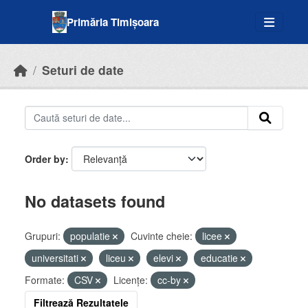
Skip to main content
Primăria Timișoara
Seturi de date
Order by
No datasets found
Grupuri:
populatie
Cuvinte cheie:
licee
universitati
liceu
elevi
educatie
Formate:
CSV
Licenţe:
cc-by
Filtrează Rezultatele