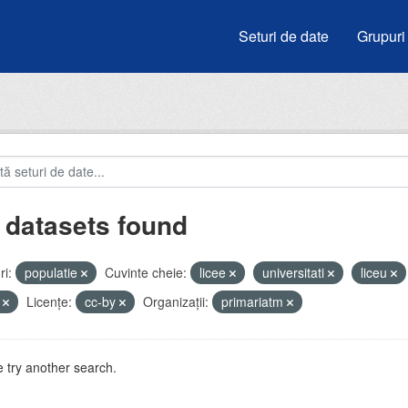
Seturi de date
Grupuri
 datasets found
i:
populatie
Cuvinte cheie:
licee
universitati
liceu
i
Licenţe:
cc-by
Organizații:
primariatm
 try another search.