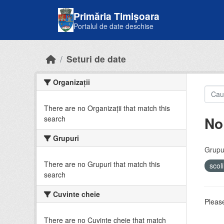
Skip to main content
Primăria Timișoara
Portalul de date deschise
Seturi de date
Organizații
There are no Organizații that match this
No
search
Grupuri
Grupur
There are no Grupuri that match this
scol
search
Cuvinte cheie
Please
There are no Cuvinte cheie that match