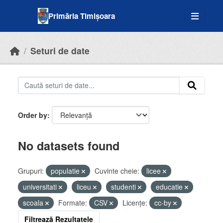
Skip to main content
Primăria Timișoara
Seturi de date
Order by
No datasets found
Grupuri:
populatie
Cuvinte cheie:
licee
universitati
liceu
studenti
educatie
scoala
Formate:
CSV
Licenţe:
cc-by
Filtrează Rezultatele