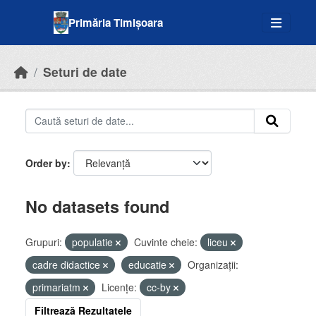
Skip to main content
Primăria Timișoara
Seturi de date
Order by
No datasets found
Grupuri:
populatie
Cuvinte cheie:
liceu
cadre didactice
educatie
Organizații:
primariatm
Licenţe:
cc-by
Filtrează Rezultatele