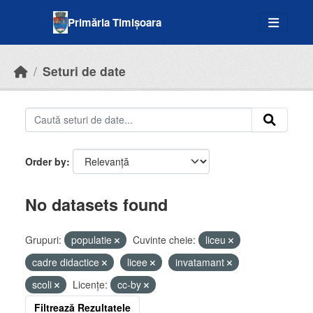
Skip to main content
Primăria Timișoara
Seturi de date
Order by
No datasets found
Grupuri:
populatie
Cuvinte cheie:
liceu
cadre didactice
licee
invatamant
scoli
Licenţe:
cc-by
Filtrează Rezultatele