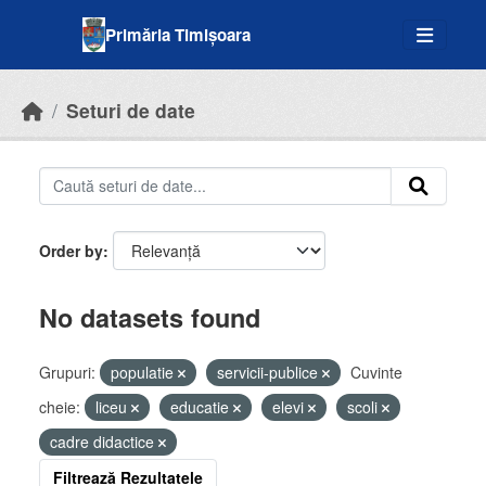
Skip to main content
Primăria Timișoara
Seturi de date
Order by
No datasets found
Grupuri:
populatie
servicii-publice
Cuvinte
cheie:
liceu
educatie
elevi
scoli
cadre didactice
Filtrează Rezultatele