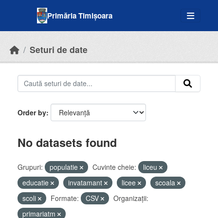
Skip to main content
Primăria Timișoara
Seturi de date
Order by
No datasets found
Grupuri:
populatie
Cuvinte cheie:
liceu
educatie
invatamant
licee
scoala
scoli
Formate:
CSV
Organizații:
primariatm