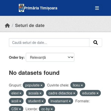
Skip to main content
Primăria Timișoara
Seturi de date
Order by
No datasets found
Grupuri:
populatie
Cuvinte cheie:
liceu
elevi
scoala
cadre didactice
educatie
scoli
studenti
invatamant
Formate:
CSV
Licenţe:
cc-by