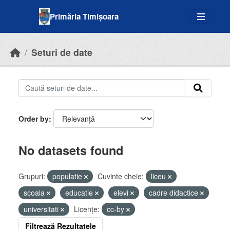
Skip to main content
Primăria Timișoara
Seturi de date
Order by
No datasets found
Grupuri:
populatie
Cuvinte cheie:
liceu
scoala
educatie
elevi
cadre didactice
universitati
Licenţe:
cc-by
Filtrează Rezultatele