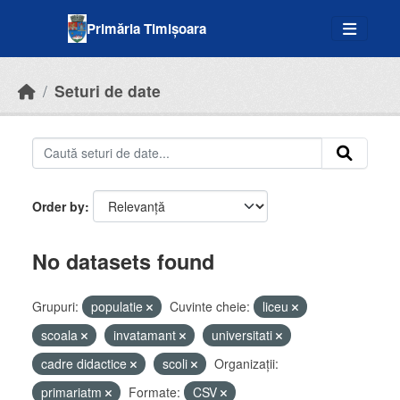
Skip to main content
Primăria Timișoara
Seturi de date
Order by
No datasets found
Grupuri:
populatie
Cuvinte cheie:
liceu
scoala
invatamant
universitati
cadre didactice
scoli
Organizații:
primariatm
Formate:
CSV