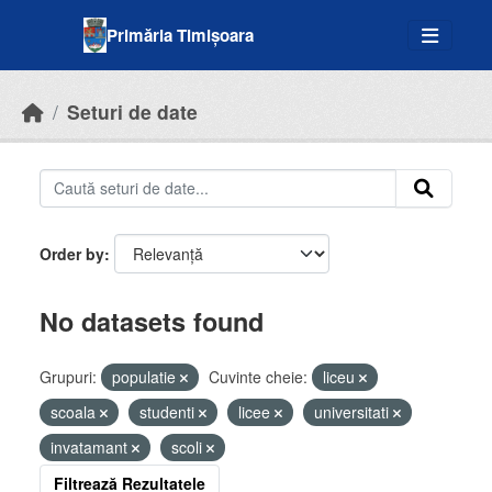
Skip to main content
Primăria Timișoara
Seturi de date
Order by
No datasets found
Grupuri:
populatie
Cuvinte cheie:
liceu
scoala
studenti
licee
universitati
invatamant
scoli
Filtrează Rezultatele