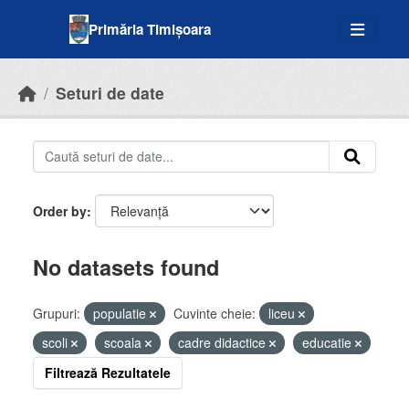
Skip to main content
Primăria Timișoara
Seturi de date
Order by
No datasets found
Grupuri:
populatie
Cuvinte cheie:
liceu
scoli
scoala
cadre didactice
educatie
Filtrează Rezultatele